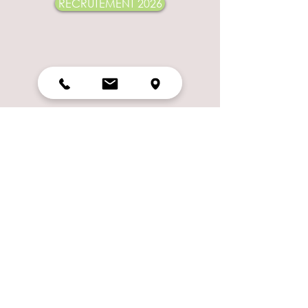
RECRUTEMENT 2026
Notre restaurant est situé dans le Gard,
non loin d'Uzès, d'Alès mais aussi de
Nîmes et d'Avignon.