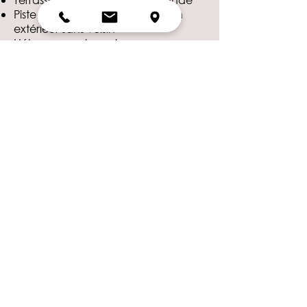
Piste de danse en intérieur ou en
extérieur sans voisin
Hébergement sur place pour vos
invités
Espace pour les préparatifs des
mariés
Espace cérémonie laïque
Mobilier
Bar intérieur&extérieur avec cuisine
professionnelle​​
Les atouts du
domaine de mariage
Auberge Gardoise:
Mariage tout au long de l'année
avec nos salles de réception
intérieures
Mariage tout en extérieur sans voisin
et avec des plans B en intérieur ou
en tente nomade au cas où!